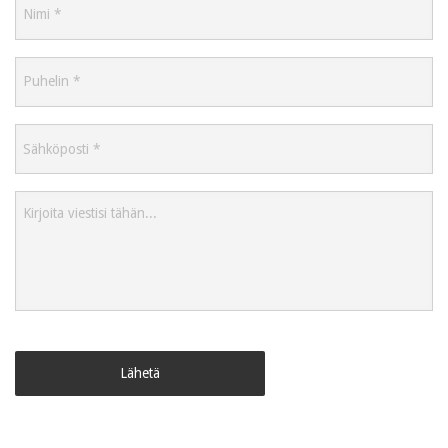
Puhelin
*
Sähköposti
*
Viesti