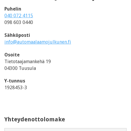
Puhelin
040 072 4115
098 603 0440
Sähköposti
info@automaalaamojulkunen.fi
Osoite
Tietotaajamankehä 19
04300 Tuusula
Y-tunnus
1928453-3
Yhteydenottolomake
Nimi
*