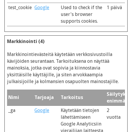
test_cookie
Google
Used to check if the
1 päivä
user's browser
supports cookies.
Markkinointi (4)
Markkinointievästeitä käytetään verkkosivustoilla
kävijöiden seurantaan. Tarkoituksena on näyttää
mainoksia, jotka ovat sopivia ja kiinnostavia
yksittäisille käyttäjille, ja siten arvokkaampia
julkaisijoille ja kolmansien osapuolten mainostajille.
Säilytykse
Nimi
Tarjoaja
Tarkoitus
enimmäisk
_ga
Google
Käytetään tietojen
2
lähettämiseen
vuotta
Google Analyticsiin
vierailijan laitteesta