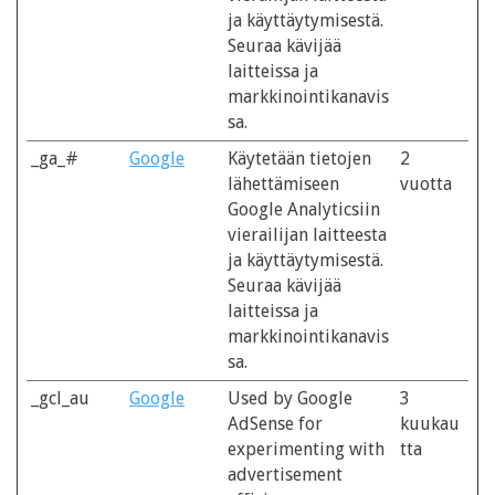
ja käyttäytymisestä.
Seuraa kävijää
laitteissa ja
markkinointikanavis
sa.
_ga_#
Google
Käytetään tietojen
2
lähettämiseen
vuotta
Google Analyticsiin
vierailijan laitteesta
ja käyttäytymisestä.
Seuraa kävijää
laitteissa ja
markkinointikanavis
sa.
_gcl_au
Google
Used by Google
3
AdSense for
kuukau
experimenting with
tta
advertisement