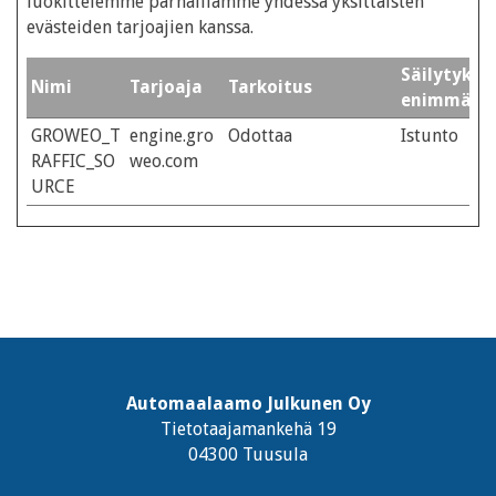
luokittelemme parhaillamme yhdessä yksittäisten
evästeiden tarjoajien kanssa.
Säilytykse
Nimi
Tarjoaja
Tarkoitus
enimmäisk
GROWEO_T
engine.gro
Odottaa
Istunto
RAFFIC_SO
weo.com
URCE
Automaalaamo Julkunen Oy
Tietotaajamankehä 19
04300 Tuusula