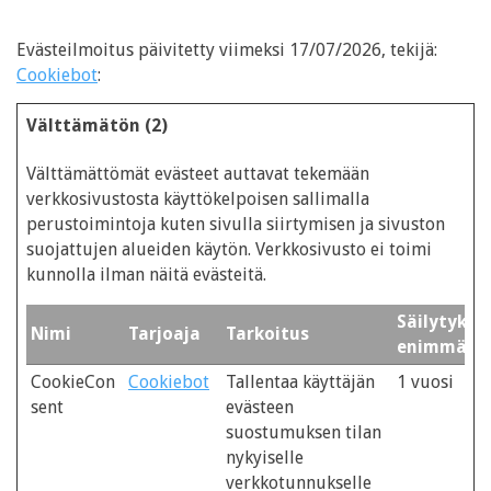
Evästeilmoitus päivitetty viimeksi 17/07/2026, tekijä:
Cookiebot
:
Välttämätön (2)
Välttämättömät evästeet auttavat tekemään
verkkosivustosta käyttökelpoisen sallimalla
perustoimintoja kuten sivulla siirtymisen ja sivuston
suojattujen alueiden käytön. Verkkosivusto ei toimi
kunnolla ilman näitä evästeitä.
Säilytykse
Nimi
Tarjoaja
Tarkoitus
enimmäisk
CookieCon
Cookiebot
Tallentaa käyttäjän
1 vuosi
sent
evästeen
suostumuksen tilan
nykyiselle
verkkotunnukselle